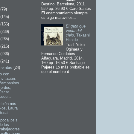
o
Destino, Barcelona, 2011.
859 pp. 26,90 € Care Santos
7
(79)
El enamoramiento siempre
6
(145)
es algo maravillos...
5
(156)
El gato que
venía del
4
(239)
cielo
, Takashi
3
(265)
Hiraide
Trad. Yoko
2
(216)
Ogihara y
1
(236)
Fernando Cordobés.
Alfaguara, Madrid, 2014.
0
(241)
160 pp. 16,50 € Santiago
Pajares Lo más probable es
ciembre
(24)
que el nombre d...
o con
invitación:
Pampanitos
verdes,
Óscar
Esqu...
mbién mis
ojos, Laura
Rosal
apocalipsis
de los
trabajadores
, valter hugo