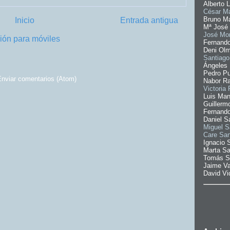
Alberto 
César Ma
Bruno M
Inicio
Entrada antigua
Mª José
José Mor
ión para móviles
Fernand
Deni Ol
Santiago
Ángeles 
Pedro Pu
nviar comentarios (Atom)
Nabor R
Victoria 
Luis Man
Guillerm
Fernand
Daniel S
Miguel S
Care Sa
Ignacio 
Marta S
Tomás S
Jaime Va
David Vi