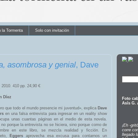
n la Tormenta
Solo con invitación
a, asombrosa y genial
, Dave
 2010. 410 pp. 24,90 €
n Díez
Foto cab
Asís G.
ro que todo el mundo presencie mi juventud», explica
Dave
ers
en una falsa entrevista para ingresar en un reality show
ocupa unas cuantas páginas en el medio de esta novela.
 no porque la entrevista no se hiciera, sino porque como de
¡Eh -grit
corre co
umbre en este libro, se mezcla realidad y ficción. En
llegado l
reto,
Eggers
aprovecha esa excusa para contarnos un