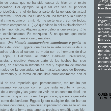
"¡Llegó -
ón de cosas que no ha sido capaz de hilar en el relato
tormenta
iográfico. Por ejemplo, lo que tal vez sea su principal
Ray Bra
o ideológico, y el de buena parte de la generación actual
reativa: «Nací en una ciudad y en una familia y la ciudad y
La torme
milia me ocurrieron a mí. No me pertenecen. Son de todos.
llegará.
C
pronósti
ftware compartido. (...) ¿A qué viene lo del exhibicionismo?
que temp
 término ridículo. Alguien quiere celebrar que existe y tú lo
dentada
as exhibicionismo. Es mezquino. Si no quieres que nadie
de las ll
que existes, para el caso, mátate».
Enrique
pues,
Una historia conmovedora, asombrosa y genial
es
Queda pr
storia del joven
Eggers
, que tras la muerte sucesiva de sus
reproducc
padres debido al cáncer, se muda con su hermano de diez
de las r
, Toph, a California, al mítico Berkeley universitario,
en este b
esista, y creativo. Aunque parte de los hechos han sido
consenti
ados, en esencia la historia es real y expuesta de manera
autores 
administ
rmados de la regularidad en las masturbaciones de
Eggers
,
su hermano y la forma en que lidió emocionalmente con el
llá de esa impudicia que, personalmente, me resulta por
iasmo vertiginoso con el que está escrito y vivido.
de la energía y las ganas de vivir, en un contexto difícil, en
QUIÉN 
 pesimismo que nos rodea. En particular, gracias a que está
TORME
 como desbordante. Eggers ignora cualquier tipo de barrera
esiones continuas, y cualquier experimento que se le ocurra
 historia de la forma más amena, precisa y empática posible.