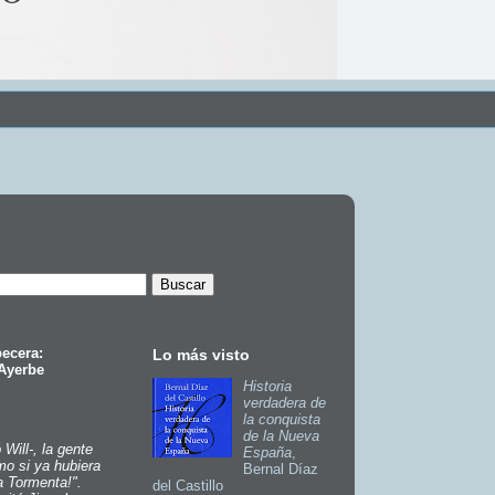
ecera:
Lo más visto
 Ayerbe
Historia
verdadera de
la conquista
de la Nueva
ó Will-, la gente
España
,
mo si ya hubiera
Bernal Díaz
a Tormenta!".
del Castillo