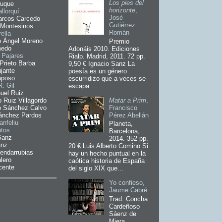
Los pies del
Luque
horizonte
,
llorquí
José
arcos Carcedo
Gutiérrez
 Montesinos
Román
ella
o Ángel Moreno
Premio
medo
Adonáis 2010. Ediciones
 Pajares
Rialp. Madrid, 2011. 72 pp.
Prieto Barba
9,50 € Ignacio Sanz La
jante
poesía es un género
aposo
escurridizo que a veces se
R. Gil
escapa ...
uel Ruiz
Matar a Prim
,
o Ruiz Villagordo
Francisco
o Sánchez Calvo
Pérez Abellán
ánchez Pardos
anfeliu
Planeta,
ntos
Barcelona,
Sanz
2014. 352 pp.
anz
20 € Luis Alberto Comino Si
endarrubias
hay un hecho puntual en la
lero
caótica historia de España
cente
del siglo XIX que...
Yo confieso,
Jaume Cabré
Trad. Concha
Cardeñoso
Sáenz de
Miera.