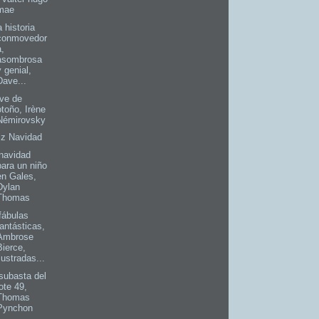
mae
 historia
conmovedor
a,
asombrosa
y genial,
Dave...
ve de
otoño, Irène
Némirovsky
iz Navidad
navidad
para un niño
en Gales,
Dylan
Thomas
fábulas
fantásticas,
Ambrose
Bierce,
ilustradas...
subasta del
lote 49,
Thomas
Pynchon