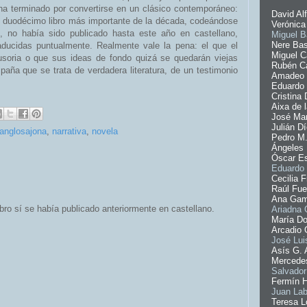
ha terminado por convertirse en un clásico contemporáneo:
David Al
l duodécimo libro más importante de la década, codeándose
Verónica
, no había sido publicado hasta este año en castellano,
Miguel B
Nere Ba
aducidas puntualmente. Realmente vale la pena: el que el
Miguel C
usoria o que sus ideas de fondo quizá se quedarán viejas
Rubén Ca
ña que se trata de verdadera literatura, de un testimonio
Amadeo 
Eduardo 
Cristina
Aixa de 
José Man
Julián D
a anglosajona
,
narrativa
,
novela
Pedro M
Ángeles
Óscar Es
Eduardo 
Cecilia F
Raúl Fue
Ana Gam
bro sí se había publicado anteriormente en castellano.
Ariadna 
María Do
Arcadio 
José Lu
Asís G. 
Mercedes
Salvador
Fermín H
Juan Lab
Teresa L