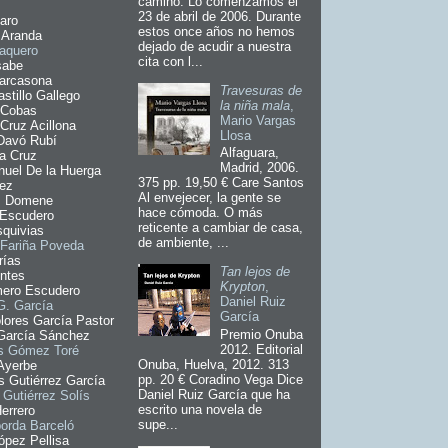
camino. Lo comenzamos el
23 de abril de 2006. Durante
faro
estos once años no hemos
 Aranda
dejado de acudir a nuestra
aquero
cita con l...
sabe
arcasona
Travesuras de
stillo Gallego
la niña mala
,
Cobas
Mario Vargas
Cruz Acillona
Llosa
 Davó Rubí
Alfaguara,
la Cruz
Madrid, 2006.
uel De la Huerga
375 pp. 19,50 € Care Santos
íez
Al envejecer, la gente se
. Domene
hace cómoda. O más
 Escudero
reticente a cambiar de casa,
quivias
de ambiente, ...
Fariña Poveda
rías
Tan lejos de
ntes
Krypton
,
ero Escudero
Daniel Ruiz
G. García
García
lores García Pastor
Premio Onuba
García Sánchez
2012. Editorial
is Gómez Toré
Onuba, Huelva, 2012. 313
Ayerbe
pp. 20 € Coradino Vega Dice
 Gutiérrez García
Daniel Ruiz García que ha
 Gutiérrez Solís
escrito una novela de
errero
supe...
orda Barceló
ópez Pellisa