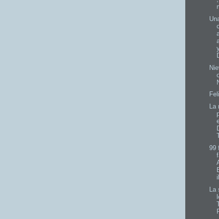
Una
Nie
Fel
La 
99 
La 