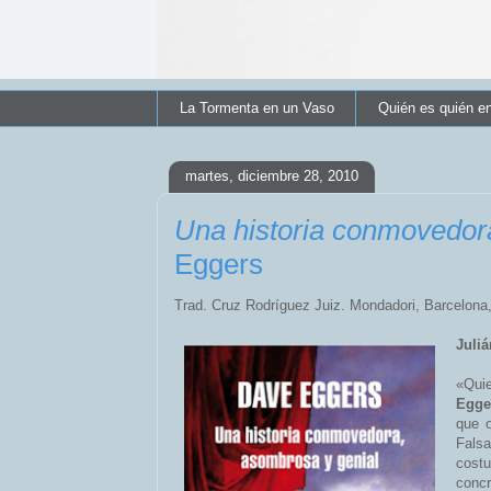
La Tormenta en un Vaso
Quién es quién e
martes, diciembre 28, 2010
Una historia conmovedor
Eggers
Trad. Cruz Rodríguez Juiz. Mondadori, Barcelona,
Juliá
«Quie
Egg
que 
Falsa
cost
conc