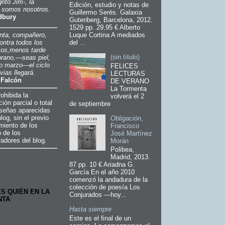
gritó Jim-, la
Edición, estudio y notas de
 somos nosotros.
Guillermo Serés. Galaxia
dbury
Gutenberg, Barcelona, 2012.
1529 pp. 29,95 € Alberto
Luque Cortina A mediados
nta, compañero,
del ...
ontra todos los
cos,
menos tarde
(sin título)
rano,
—seas piel,
 o marzo—
el ciclo
FELICES
uvias
llegará.
LECTURAS
 Falcón
DE VERANO
La Tormenta
ohibida la
volverá el 2
ión parcial o total
de septiembre
eseñas aparecidas
log, sin el previo
Obligación
,
miento de los
Francisco
o de los
José Martínez
radores del blog.
Morán
Polibea,
Madrid, 2013.
87 pp. 10 € Ariadna G.
García En el año 2010
comenzó la andadura de la
colección de poesía Los
ES QUIÉN EN LA
Conjurados —hoy...
NTA
Hasta siempre
Este es el final de un