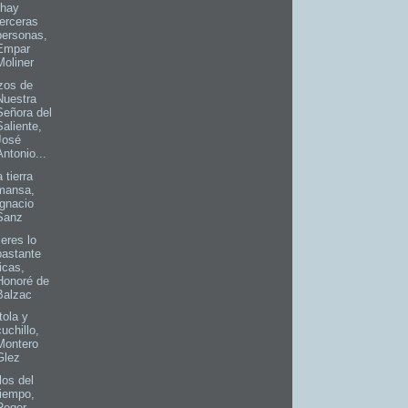
 hay
terceras
personas,
Empar
Moliner
zos de
Nuestra
Señora del
Saliente,
José
Antonio...
 tierra
mansa,
Ignacio
Sanz
eres lo
bastante
ricas,
Honoré de
Balzac
tola y
cuchillo,
Montero
Glez
los del
tiempo,
Roger