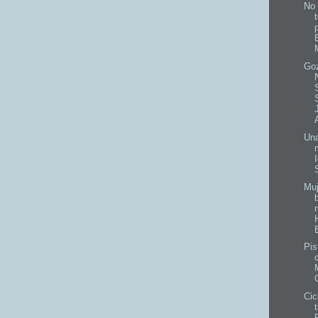
No
Go
Una
Muj
Pis
Cic