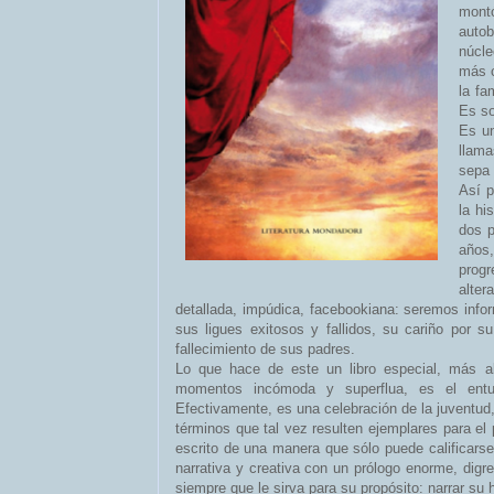
mont
autob
núcle
más c
la fa
Es so
Es un
llam
sepa 
Así 
la hi
dos 
años
progr
alter
detallada, impúdica, facebookiana: seremos info
sus ligues exitosos y fallidos, su cariño por 
fallecimiento de sus padres.
Lo que hace de este un libro especial, más a
momentos incómoda y superflua, es el entus
Efectivamente, es una celebración de la juventud, 
términos que tal vez resulten ejemplares para el
escrito de una manera que sólo puede calificarse
narrativa y creativa con un prólogo enorme, digr
siempre que le sirva para su propósito: narrar su