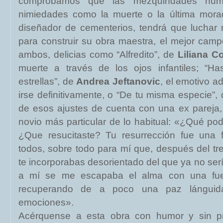
comprobamos que las mezquindades hu
nimiedades como la muerte o la última morad
diseñador de cementerios, tendrá que luchar
para construir su obra maestra, el mejor campos
ambos, delicias como “Alfredito”, de
Liliana C
muerte a través de los ojos infantiles; “H
estrellas”, de
Andrea Jeftanovic
, el emotivo a
irse definitivamente, o “De tu misma especie”,
de esos ajustes de cuenta con una ex pareja,
novio más particular de lo habitual: «¿Qué pod
¿Que resucitaste? Tu resurrección fue una f
todos, sobre todo para mí que, después del t
te incorporabas desorientado del que ya no serí
a mí se me escapaba el alma con una fuerza
recuperando de a poco una paz lánguida
emociones».
Acérquense a esta obra con humor y sin pre