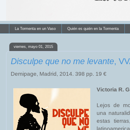
La Tormenta en un Vaso
Quién es quién en la Tormenta
viernes, mayo 01, 2015
Disculpe que no me levante
, V
Demipage, Madrid, 2014. 398 pp. 19 €
Victoria R. G
Lejos de mo
una naturali
estas tierra
latinoameri