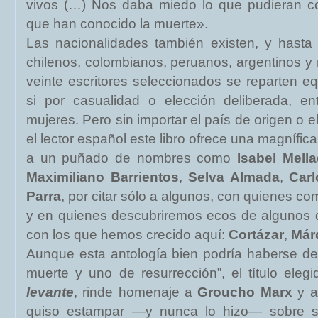
vivos (…) Nos daba miedo lo que pudieran co
que han conocido la muerte».
Las nacionalidades también existen, y hast
chilenos, colombianos, peruanos, argentinos y m
veinte escritores seleccionados se reparten e
si por casualidad o elección deliberada, e
mujeres. Pero sin importar el país de origen o e
el lector español este libro ofrece una magnífi
a un puñado de nombres como
Isabel Mell
Maximiliano Barrientos
,
Selva Almada
,
Carl
Parra
, por citar sólo a algunos, con quienes co
y en quienes descubriremos ecos de algunos d
con los que hemos crecido aquí:
Cortázar
,
Már
Aunque esta antología bien podría haberse d
muerte y uno de resurrección”, el título eleg
levante
, rinde homenaje a
Groucho Marx
y a
quiso estampar —y nunca lo hizo— sobre s