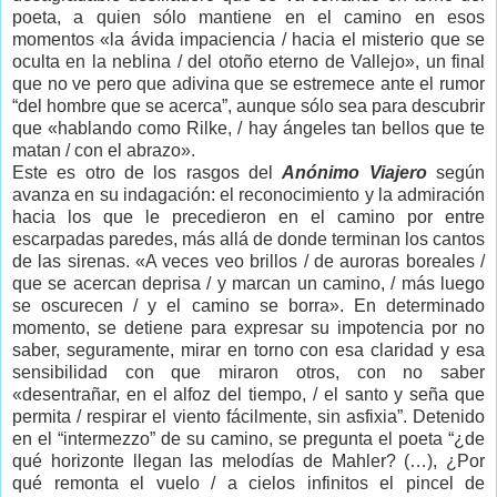
poeta, a quien sólo mantiene en el camino en esos
momentos «la ávida impaciencia / hacia el misterio que se
oculta en la neblina / del otoño eterno de Vallejo», un final
que no ve pero que adivina que se estremece ante el rumor
“del hombre que se acerca”, aunque sólo sea para descubrir
que «hablando como Rilke, / hay ángeles tan bellos que te
matan / con el abrazo».
Este es otro de los rasgos del
Anónimo Viajero
según
avanza en su indagación: el reconocimiento y la admiración
hacia los que le precedieron en el camino por entre
escarpadas paredes, más allá de donde terminan los cantos
de las sirenas. «A veces veo brillos / de auroras boreales /
que se acercan deprisa / y marcan un camino, / más luego
se oscurecen / y el camino se borra». En determinado
momento, se detiene para expresar su impotencia por no
saber, seguramente, mirar en torno con esa claridad y esa
sensibilidad con que miraron otros, con no saber
«desentrañar, en el alfoz del tiempo, / el santo y seña que
permita / respirar el viento fácilmente, sin asfixia”. Detenido
en el “intermezzo” de su camino, se pregunta el poeta “¿de
qué horizonte llegan las melodías de Mahler? (…), ¿Por
qué remonta el vuelo / a cielos infinitos el pincel de