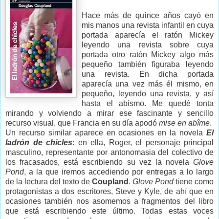
Hace más de quince años cayó en
mis manos una revista infantil en cuya
portada aparecía el ratón Mickey
leyendo una revista sobre cuya
portada otro ratón Mickey algo más
pequeño también figuraba leyendo
una revista. En dicha portada
aparecía una vez más él mismo, en
pequeño, leyendo una revista, y así
hasta el abismo. Me quedé tonta
mirando y volviendo a mirar ese fascinante y sencillo
recurso visual, que Francia en su día apodó
mise en abîme
.
Un recurso similar aparece en ocasiones en la novela
El
ladrón de chicles
: en ella, Roger, el personaje principal
masculino, representante por antonomasia del colectivo de
los fracasados, está escribiendo su vez la novela
Glove
Pond
, a la que iremos accediendo por entregas a lo largo
de la lectura del texto de
Coupland
.
Glove Pond
tiene como
protagonistas a dos escritores, Steve y Kyle, de ahí que en
ocasiones también nos asomemos a fragmentos del libro
que está escribiendo este último. Todas estas voces