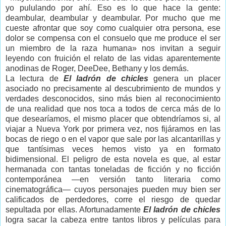
yo pululando por ahí. Eso es lo que hace la gente:
deambular, deambular y deambular. Por mucho que me
cueste afrontar que soy como cualquier otra persona, ese
dolor se compensa con el consuelo que me produce el ser
un miembro de la raza humana» nos invitan a seguir
leyendo con fruición el relato de las vidas aparentemente
anodinas de Roger, DeeDee, Bethany y los demás.
La lectura de
El ladrón de chicles
genera un placer
asociado no precisamente al descubrimiento de mundos y
verdades desconocidos, sino más bien al reconocimiento
de una realidad que nos toca a todos de cerca más de lo
que desearíamos, el mismo placer que obtendríamos si, al
viajar a Nueva York por primera vez, nos fijáramos en las
bocas de riego o en el vapor que sale por las alcantarillas y
que tantísimas veces hemos visto ya en formato
bidimensional. El peligro de esta novela es que, al estar
hermanada con tantas toneladas de ficción y no ficción
contemporánea —en versión tanto literaria como
cinematográfica— cuyos personajes pueden muy bien ser
calificados de perdedores, corre el riesgo de quedar
sepultada por ellas. Afortunadamente
El ladrón de chicles
logra sacar la cabeza entre tantos libros y películas para