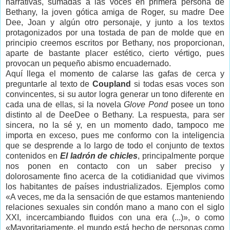
narrativas, sumadas a las voces en primera persona de
Bethany, la joven gótica amiga de Roger, su madre Dee
Dee, Joan y algún otro personaje, y junto a los textos
protagonizados por una tostada de pan de molde que en
principio creemos escritos por Bethany, nos proporcionan,
aparte de bastante placer estético, cierto vértigo, pues
provocan un pequeño abismo encuadernado.
Aquí llega el momento de calarse las gafas de cerca y
preguntarle al texto de
Coupland
si todas esas voces son
convincentes, si su autor logra generar un tono diferente en
cada una de ellas, si la novela
Glove Pond
posee un tono
distinto al de DeeDee o Bethany. La respuesta, para ser
sincera, no la sé y, en un momento dado, tampoco me
importa en exceso, pues me conformo con la inteligencia
que se desprende a lo largo de todo el conjunto de textos
contenidos en
El ladrón de chicles
, principalmente porque
nos ponen en contacto con un saber preciso y
dolorosamente fino acerca de la cotidianidad que vivimos
los habitantes de países industrializados. Ejemplos como
«A veces, me da la sensación de que estamos manteniendo
relaciones sexuales sin condón mano a mano con el siglo
XXI, incercambiando fluidos con una era (...)», o como
«Mayoritariamente, el mundo está hecho de personas como